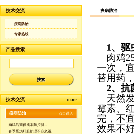
技术交流
疫病防治
疫病防治
专家热线
1、驱
产品搜索
肉鸡2
一次，宜
替用药
2、抗
天然
技术交流
more
霉素、
疫病防治
点击进入
完，不
肉鸡后期低成本防控就...
效果不
春季蛋鸡肝脏护理不容忽视