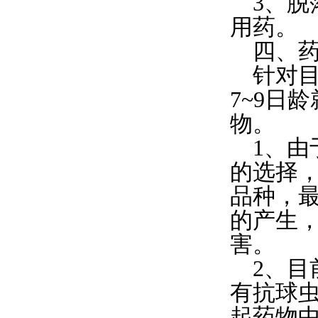
3、脱
用药。
四、药
针对目
7~9日
物。
1、由
的选择
品种，
的产生
害。
2、目
有抗球
起药物