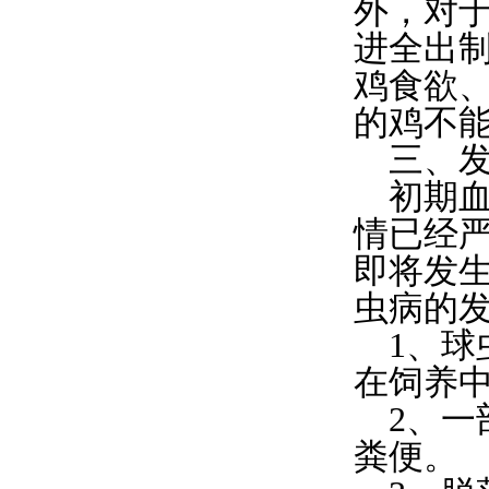
外，对
进全出
鸡食欲
的鸡不
三、发
初期血
情已经
即将发
虫病的
1、球
在饲养
2、一
粪便。