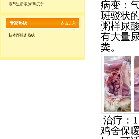
病变：
春节过后添加“风疫宁...
斑驳状的
专家热线
粥样尿
点击进入
有大量
技术部服务热线
粪。
治疗：
鸡舍保