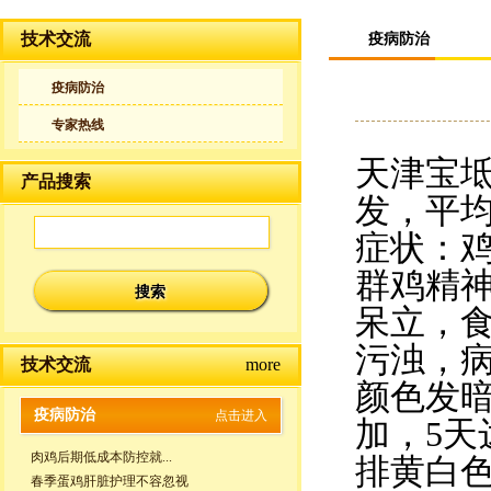
技术交流
疫病防治
疫病防治
专家热线
天津宝坻
产品搜索
发，平均
症状：
群鸡精
呆立，
污浊，
技术交流
more
颜色发
疫病防治
点击进入
加，5天
肉鸡后期低成本防控就...
排黄白
春季蛋鸡肝脏护理不容忽视