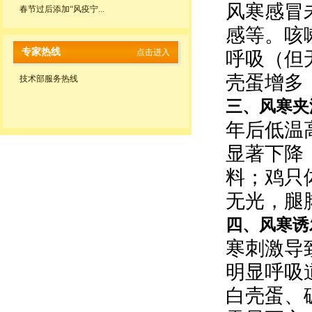
风寒感冒
春节过后添加“风疫宁...
感等。咳
专家热线
点击进入
呼吸（但
壳蛋增多
技术部服务热线
三、
风寒夹
年后低温
显著下降
料；鸡只
无光，腿
四、
风寒诱
寒刺激导
明显呼吸道
白壳蛋、