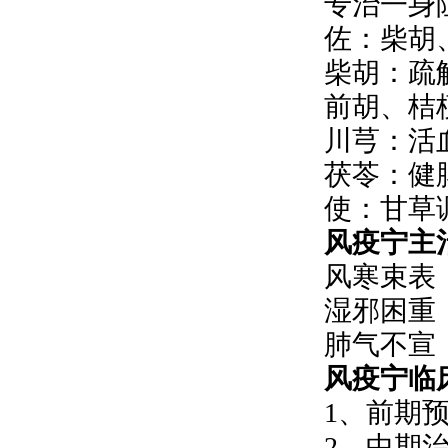
专治一身
佐：柴胡
柴胡：疏
前胡、桔
川芎：活
茯苓：健
使：甘草
风疫宁
主
风寒束表
湿邪困重
肺气不宣
风疫宁
临
1、前期
2、中期