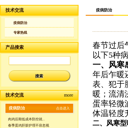
技术交流
疫病防治
疫病防治
专家热线
春节过后
产品搜索
以下5种
一、
风寒
年后乍暖
表、犯于
暖；流清
技术交流
more
蛋率轻微
疫病防治
点击进入
体温轻度
肉鸡后期低成本防控就...
二、
风寒型
春季蛋鸡肝脏护理不容忽视