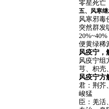
零星死亡
五、
风寒继
风寒邪毒
突然群发
20%~
便黄绿稀
风疫宁，
风疫宁组
芎、枳壳
风疫宁方
君：荆芥
峻猛
臣：羌活